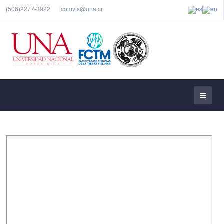
(506)2277-3922
icomvis@una.cr